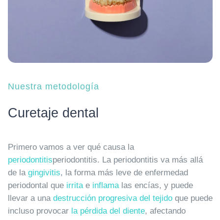
Nuestra metodología
Curetaje dental
Primero vamos a ver qué causa la
periodontitis
periodontitis. La periodontitis va más allá
de la
gingivitis
, la forma más leve de enfermedad
periodontal que
irrita
e
inflama
las encías, y puede
llevar a una
destrucción progresiva del tejido
que puede
incluso provocar
la pérdida del diente
, afectando