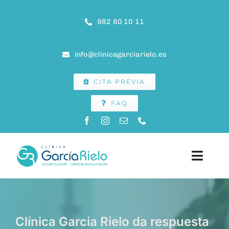
Saltar
al
982 80 10 11
contenido
info@clinicagarciarielo.es
CITA PREVIA
FAQ
Toggle
Naviga
INICIO
Clínica Garcia Rielo da respuesta
CLÍNICA