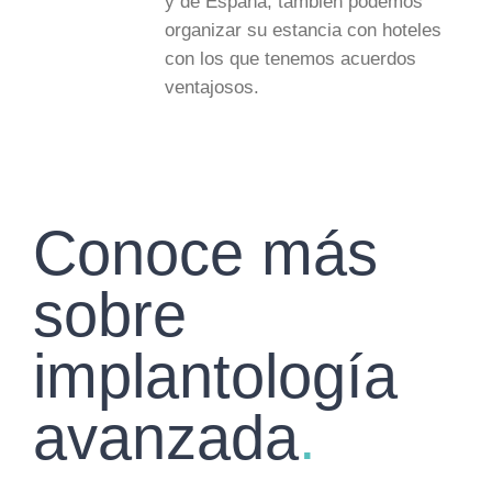
y de España, también podemos
organizar su estancia con hoteles
con los que tenemos acuerdos
ventajosos.
Conoce más
sobre
implantología
avanzada
.