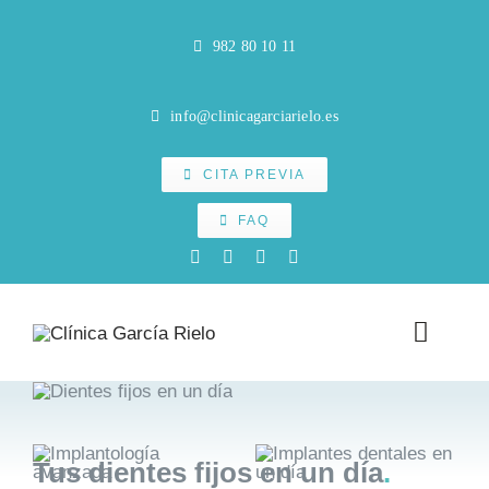
Saltar
al
982 80 10 11
contenido
info@clinicagarciarielo.es
CITA PREVIA
FAQ
Toggle
Naviga
INICIO
Tus dientes fijos en un día
.
CLÍNICA