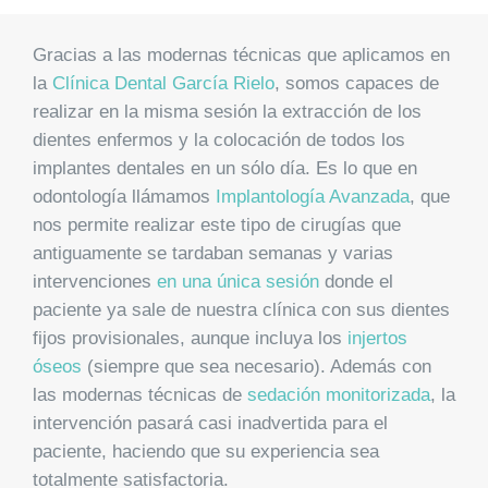
EQUIPO
Gracias a las modernas técnicas que aplicamos en
la
Clínica Dental García Rielo
, somos capaces de
DIENTES FIJOS EN UN DÍA
realizar en la misma sesión la extracción de los
dientes enfermos y la colocación de todos los
implantes dentales en un sólo día. Es lo que en
ESPECIALIDADES
odontología llámamos
Implantología Avanzada
, que
nos permite realizar este tipo de cirugías que
MAXILOFACIAL
antiguamente se tardaban semanas y varias
intervenciones
en una única sesión
donde el
ARTÍCULOS
paciente ya sale de nuestra clínica con sus dientes
fijos provisionales, aunque incluya los
injertos
óseos
(siempre que sea necesario). Además con
las modernas técnicas de
sedación monitorizada
, la
intervención pasará casi inadvertida para el
paciente, haciendo que su experiencia sea
totalmente satisfactoria.