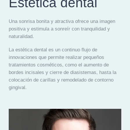
Estética dental
EQUIPO
Una
sonrisa bonita y atractiva
ofrece una imagen
DIENTES FIJOS EN UN DÍA
positiva y estimula a sonreír con tranquilidad y
naturalidad.
ESPECIALIDADES
La estética dental es un
continuo flujo de
innovaciones
que permite realizar pequeños
MAXILOFACIAL
tratamientos cosméticos, como el aumento de
bordes incisales y cierre de diasistemas, hasta la
ARTÍCULOS
colocación de carillas y remodelado de contorno
gingival.