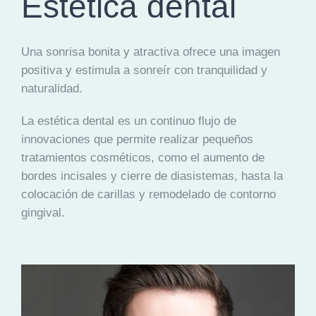
Estética dental
EQUIPO
Una
sonrisa bonita y atractiva
ofrece una imagen
DIENTES FIJOS EN UN DÍA
positiva y estimula a sonreír con tranquilidad y
naturalidad.
ESPECIALIDADES
La estética dental es un
continuo flujo de
innovaciones
que permite realizar pequeños
MAXILOFACIAL
tratamientos cosméticos, como el aumento de
bordes incisales y cierre de diasistemas, hasta la
ARTÍCULOS
colocación de carillas y remodelado de contorno
gingival.