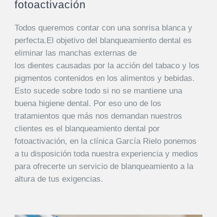
fotoactivación
EQUIPO
Todos queremos contar con una sonrisa blanca y
perfecta.El objetivo del
blanqueamiento denta
l es
DIENTES FIJOS EN UN DÍA
eliminar las manchas externas de
los
dientes
causadas por la acción del tabaco y los
ESPECIALIDADES
pigmentos contenidos en los alimentos y bebidas.
Esto sucede sobre todo si no se mantiene una
MAXILOFACIAL
buena
higiene
dental. Por eso uno de los
tratamientos que más nos demandan nuestros
clientes es el blanqueamiento dental por
ARTÍCULOS
fotoactivación, en la clínica García Rielo ponemos
a tu disposición toda nuestra experiencia y medios
para ofrecerte un servicio de blanqueamiento a la
altura de tus exigencias.