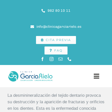
Saltar
al
982 80 10 11
contenido
info@clinicagarciarielo.es
CITA PREVIA
FAQ
Toggle
Naviga
INICIO
La desminineralización del tejido dentario provoca
su destrucción y la aparición de fracturas y orificios
en los dientes. Esta es la enfermedad conocida
CLÍNICA